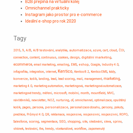
B2B přepíná na virtuální kolej
Omnichannel prakticky
Instagram jako prostor pro e-commerce
Ideální e-shop pro rok 2020
Tagy
,
,
,
,
,
,
,
,
,
,
A/B testování
automatizace
2015
9
A/B
analytika
azure
cart
cloud
ČOI
,
,
,
,
,
,
digitální marketing
connection
content
continuous
cookies
design
,
,
,
,
,
,
,
ecommerce
eshop
email marketing
emailing
EMS
Google
Industry 4.0
,
,
,
Kentico
,
,
,
,
infografika
integration
internet
Kentico 8.2
Kentico EMS
kódy
,
,
,
,
,
,
,
,
marketing
konverze
košík
landing
lead
lead scoring
mail
management
,
,
,
,
marketing 4.0
marketing automation
marketingová
marketingová automatizace
,
,
,
,
,
,
,
marketingové trendy
měření
microsoft
mobilní
month
mountfield
MVC
,
,
,
,
,
,
,
návštěvníků
newsletter
NOZ
nurturing
of
omnichannel
optimalizace
opuštěný
,
,
,
,
,
,
,
personalizace
košík
pages
persona
personalizace obsahu
persony
pokuty
,
,
,
,
,
,
,
,
predikce
Průmysl 4.0
QR
reklamace
responsive
responsivní
responzivní
ROPO
,
,
,
,
,
,
,
,
,
SEO
Salesforce
scoring
segmentace
shopping
site
sledování
sleva
sprinx
,
,
,
,
,
,
stránek
testování
the
trendy
vícekanálové
workflow
zapomenutý