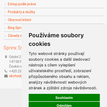
Eshop podle práva
Produkty a služby
Oborová řešení
Blog Sprinx The Doers
Používáme soubory
Zásady ochrany soukromí
cookies
Sprinx Systems, a.s.
Tyto webové stránky používají
Údolní 212/1,
soubory cookies a další sledovací
147 00 Praha 4,
nástroje s cílem vylepšení
Česká republika
uživatelského prostředí, zobrazení
+420 251 014 211
obchod@sprinx.com
přizpůsobeného obsahu a reklam,
analýzy návštěvnosti webových
stránek a zjištění zdroje návštěvnosti.
Souhlasím
Odmítám