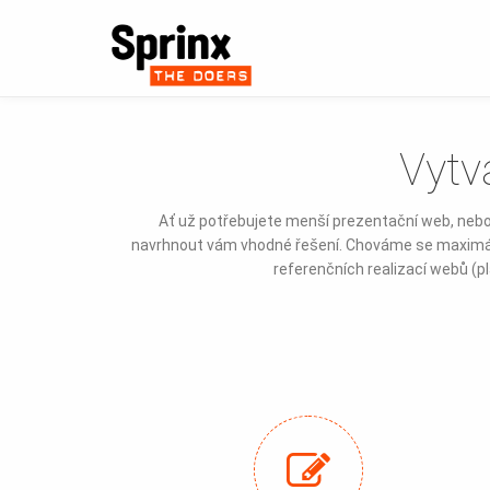
Vytv
Ať už potřebujete menší prezentační web, neb
navrhnout vám vhodné řešení. Chováme se maximáln
referenčních realizací webů (pl