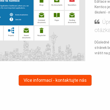
Editace 
Kentico je
školení -
Úpr
otázka
Důsledné 
stránek b
vrátit na
Více informací - kontaktujte nás