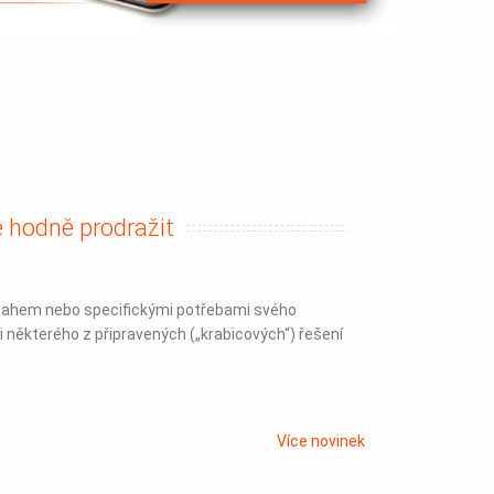
 hodně prodražit
ozsahem nebo specifickými potřebami svého
 některého z připravených („krabicových“) řešení
Více novinek