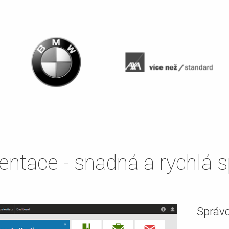
ntace - snadná a rychlá 
Správc