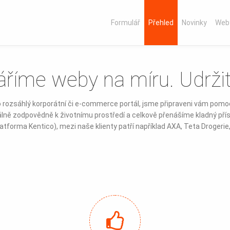
Formulář
Přehled
Novinky
Web
áříme weby na míru. Udržit
o rozsáhlý korporátní či e-commerce portál, jsme připraveni vám pom
ě zodpovědně k životnímu prostředí a celkově přenášíme kladný příst
atforma Kentico), mezi naše klienty patří například AXA, Teta Drogeri