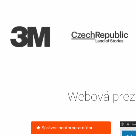
Webová preze
Správce není programátor