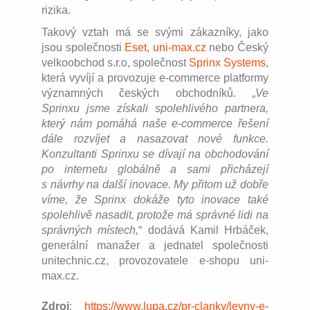
rizika.
Takový vztah má se svými zákazníky, jako
jsou společnosti
Eset
,
uni-max.cz
nebo Český
velkoobchod s.r.o, společnost
Sprinx Systems
,
která vyvíjí a provozuje e-commerce platformy
významných českých obchodníků. „
Ve
Sprinxu jsme získali spolehlivého partnera,
který nám pomáhá naše e-commerce řešení
dále rozvíjet a nasazovat nové funkce.
Konzultanti Sprinxu se dívají na obchodování
po internetu globálně a sami přicházejí
s návrhy na další inovace. My přitom už dobře
víme, že Sprinx dokáže tyto inovace také
spolehlivě nasadit, protože má správné lidi na
správných místech,
“ dodává Kamil Hrbáček,
generální manažer a jednatel společnosti
unitechnic.cz, provozovatele e-shopu uni-
max.cz.
Zdroj
:
https://www.lupa.cz/pr-clanky/levny-e-