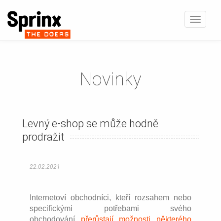
Zobrazi
navigaci
Novinky
Levný e-shop se může hodně
prodražit
22.02.2021
Internetoví obchodníci, kteří rozsahem nebo
specifickými potřebami svého
obchodování
přerůstají možnosti některého