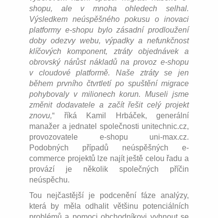
shopu, ale v mnoha ohledech selhal.
Výsledkem neúspěšného pokusu o inovaci
platformy e-shopu bylo zásadní prodloužení
doby odezvy webu, výpadky a nefunkčnost
klíčových komponent, ztráty objednávek a
obrovský nárůst nákladů na provoz e-shopu
v cloudové platformě. Naše ztráty se jen
během prvního čtvrtletí po spuštění migrace
pohybovaly v milionech korun. Museli jsme
změnit dodavatele a začít řešit celý projekt
znovu,
“ říká Kamil Hrbáček, generální
manažer a jednatel společnosti unitechnic.cz,
provozovatele e-shopu uni-max.cz.
Podobných případů neúspěšných e-
commerce projektů lze najít ještě celou řadu a
provází je několik společných příčin
neúspěchu.
Tou nejčastější je podcenění fáze analýzy,
která by měla odhalit většinu potenciálních
problémů a pomoci obchodníkovi vyhnout se