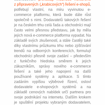
z připravených („krabicových“) řešení e-shopů
,
potřebují vlastní, na míru vyvinutou e-
commerce platformu, která bude dále růst
společně s nimi. Dodavatelů takových řešení
je na českém trhu celá řada a obchodníci mají
často velmi přesnou představu, jak by měla
jejich nová e-commerce platforma vypadat. Na
základě svých zkušeností, a stále častěji také
díky vlastnímu průzkumu trhu nebo zjišťování
trendů na odborných konferencích, formulují
obchodníci přesně svoje zadání – především
z funkčního hlediska směrem k jejich
zákazníkům, správy nového e-commerce
řešení a také jeho napojení na další
používané systémy a aplikace. S tímto
zadáním vypíšou výběrové řízení, osloví
dodavatele e-shopových systémů a na
základě cenových nabídek určí partnera pro
svoje podnikání na internetu. Dalším krokem
je spuštění projektu vybraným dodavatelem,