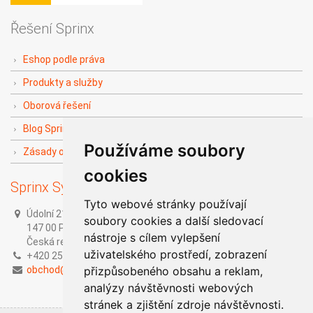
Řešení Sprinx
Eshop podle práva
Produkty a služby
Oborová řešení
Blog Sprinx The Doers
Používáme soubory
Zásady ochrany soukromí
cookies
Sprinx Systems, a.s.
Tyto webové stránky používají
Údolní 212/1,
soubory cookies a další sledovací
147 00 Praha 4,
nástroje s cílem vylepšení
Česká republika
uživatelského prostředí, zobrazení
+420 251 014 211
obchod@sprinx.com
přizpůsobeného obsahu a reklam,
analýzy návštěvnosti webových
stránek a zjištění zdroje návštěvnosti.