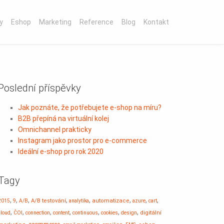
y
Eshop
Marketing
Reference
Blog
Kontakt
Poslední příspěvky
Jak poznáte, že potřebujete e-shop na míru?
B2B přepíná na virtuální kolej
Omnichannel prakticky
Instagram jako prostor pro e-commerce
Ideální e-shop pro rok 2020
Tagy
,
,
,
,
,
,
,
,
A/B testování
automatizace
2015
9
A/B
analytika
azure
cart
,
,
,
,
,
,
,
digitální
cloud
ČOI
connection
content
continuous
cookies
design