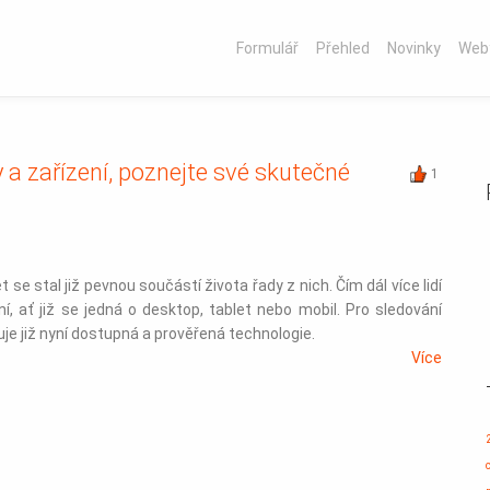
Formulář
Přehled
Novinky
Web
y a zařízení, poznejte své skutečné
1
se stal již pevnou součástí života řady z nich. Čím dál více lidí
, ať již se jedná o desktop, tablet nebo mobil. Pro sledování
je již nyní dostupná a prověřená technologie.
Více