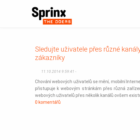
Sledujte uživatele přes různé kanál
zákazníky
11.10.2014 9:59:41 -
Chování webových uživatelů se mění, mobilní Internet 
přistupuje k webovým stránkám přes různá zařízení
webových uživatelů přes několik kanálů ovšem existu
0 komentářů