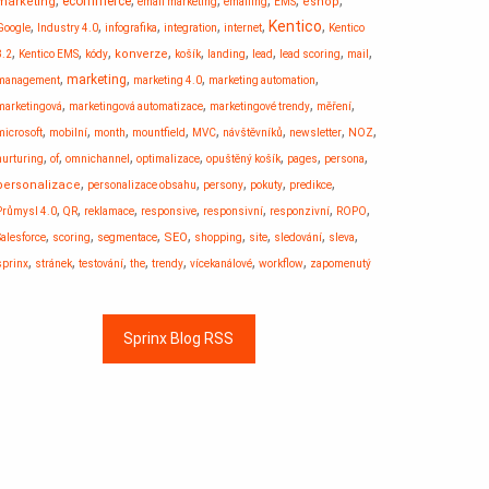
,
,
,
,
,
,
ecommerce
marketing
eshop
email marketing
emailing
EMS
,
,
,
,
,
Kentico
,
Google
Industry 4.0
infografika
integration
internet
Kentico
,
,
,
,
,
,
,
,
,
konverze
8.2
Kentico EMS
kódy
košík
landing
lead
lead scoring
mail
,
,
,
,
marketing
management
marketing 4.0
marketing automation
,
,
,
,
marketingová
marketingová automatizace
marketingové trendy
měření
,
,
,
,
,
,
,
,
microsoft
mobilní
month
mountfield
MVC
návštěvníků
newsletter
NOZ
,
,
,
,
,
,
,
nurturing
of
omnichannel
optimalizace
opuštěný košík
pages
persona
,
,
,
,
,
personalizace
personalizace obsahu
persony
pokuty
predikce
,
,
,
,
,
,
,
Průmysl 4.0
QR
reklamace
responsive
responsivní
responzivní
ROPO
,
,
,
,
,
,
,
,
SEO
Salesforce
scoring
segmentace
shopping
site
sledování
sleva
,
,
,
,
,
,
,
sprinx
stránek
testování
the
trendy
vícekanálové
workflow
zapomenutý
Sprinx Blog RSS