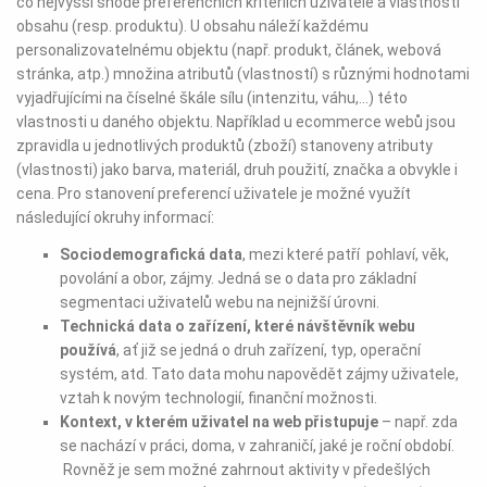
co nejvyšší shodě preferenčních kritériích uživatele a vlastností
obsahu (resp. produktu). U obsahu náleží každému
personalizovatelnému objektu (např. produkt, článek, webová
stránka, atp.) množina atributů (vlastností) s různými hodnotami
vyjadřujícími na číselné škále sílu (intenzitu, váhu,...) této
vlastnosti u daného objektu. Například u ecommerce webů jsou
zpravidla u jednotlivých produktů (zboží) stanoveny atributy
(vlastnosti) jako barva, materiál, druh použití, značka a obvykle i
cena. Pro stanovení preferencí uživatele je možné využít
následující okruhy informací:
Sociodemografická data
, mezi které patří pohlaví, věk,
povolání a obor, zájmy. Jedná se o data pro základní
segmentaci uživatelů webu na nejnižší úrovni.
Technická data o zařízení, které návštěvník webu
používá
, ať již se jedná o druh zařízení, typ, operační
systém, atd. Tato data mohu napovědět zájmy uživatele,
vztah k novým technologií, finanční možnosti.
Kontext, v kterém uživatel na web přistupuje
– např. zda
se nachází v práci, doma, v zahraničí, jaké je roční období.
Rovněž je sem možné zahrnout aktivity v předešlých