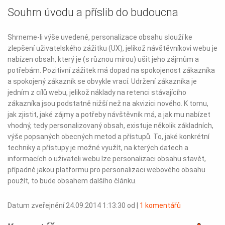
Souhrn úvodu a příslib do budoucna
Shrneme-li výše uvedené, personalizace obsahu slouží ke
zlepšení uživatelského zážitku (UX), jelikož návštěvníkovi webu je
nabízen obsah, který je (s různou mírou) ušit jeho zájmům a
potřebám. Pozitivní zážitek má dopad na spokojenost zákazníka
a spokojený zákazník se obvykle vrací. Udržení zákazníka je
jedním z cílů webu, jelikož náklady na retenci stávajícího
zákazníka jsou podstatně nižší než na akvizici nového. K tomu,
jak zjistit, jaké zájmy a potřeby návštěvník má, a jak mu nabízet
vhodný, tedy personalizovaný obsah, existuje několik základních,
výše popsaných obecných metod a přístupů. To, jaké konkrétní
techniky a přístupy je možné využít, na kterých datech a
informacích o uživateli webu lze personalizaci obsahu stavět,
případně jakou platformu pro personalizaci webového obsahu
použít, to bude obsahem dalšího článku.
Datum zveřejnění 24.09.2014 1:13:30 od
|
1 komentářů