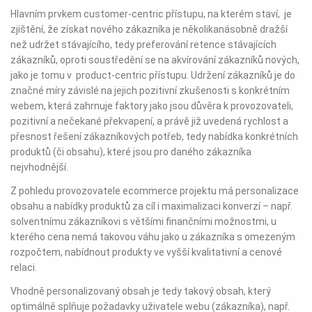
Hlavním prvkem customer-centric přístupu, na kterém staví, je
zjištění, že získat nového zákazníka je několikanásobně dražší
než udržet stávajícího, tedy preferování retence stávajících
zákazníků, oproti soustředění se na akvírování zákazníků nových,
jako je tomu v product-centric přístupu. Udržení zákazníků je do
značné míry závislé na jejich pozitivní zkušenosti s konkrétním
webem, která zahrnuje faktory jako jsou důvěra k provozovateli,
pozitivní a nečekané překvapení, a právě již uvedená rychlost a
přesnost řešení zákazníkových potřeb, tedy nabídka konkrétních
produktů (či obsahu), které jsou pro daného zákazníka
nejvhodnější.
Z pohledu provozovatele ecommerce projektu má personalizace
obsahu a nabídky produktů za cíl i maximalizaci konverzí – např.
solventnímu zákazníkovi s většími finančními možnostmi, u
kterého cena nemá takovou váhu jako u zákazníka s omezeným
rozpočtem, nabídnout produkty ve vyšší kvalitativní a cenové
relaci.
Vhodně personalizovaný obsah je tedy takový obsah, který
optimálně splňuje požadavky uživatele webu (zákazníka), např.