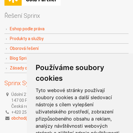
Řešení Sprinx
Eshop podle práva
Produkty a služby
Oborová řešení
Blog Sprinx The Doers
Používáme soubory
Zásady ochrany soukromí
cookies
Sprinx Systems, a.s.
Tyto webové stránky používají
Údolní 212/1,
soubory cookies a další sledovací
147 00 Praha 4,
nástroje s cílem vylepšení
Česká republika
uživatelského prostředí, zobrazení
+420 251 014 211
obchod@sprinx.com
přizpůsobeného obsahu a reklam,
analýzy návštěvnosti webových