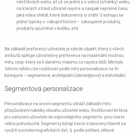
návštěvách webu, ať už se jedná o o sekce (stránky) webu,
na kterých strávil uživatel nejvíce a naopak nejméně času,
jaká videa shlédl, které dokumenty si stáhl. U eshopu se
jedná typicky o nákupní historii – zakoupené produkty,
produkty opuštěné v košíku, atd.
Na základě preferencí uživatele je vybrán objekt, který u všech
atributů splňuje uživatelovy preference na maximální možnou
míru, resp. který se k danému maximu co nejvíce blíží. Metody
tohoto výběru lze rozlišovat podle míry personalizace na tři
kategorie –
segmentové, archetypální (stereotypové) a individuální.
Segmentová personalizace
Personalizace na úrovni segmentu odráží základní míru
přizpůsobení nabídky obsahu uživateli webu. Rozlišovací kritéria
pro zařazení uživatele do odpovídajícího segmentu jsou často
velice jednoduchá. Segmenty bývají často stanoveny hlavně za
využití sociodemografických dat, tj. podle pohlaví, věkové