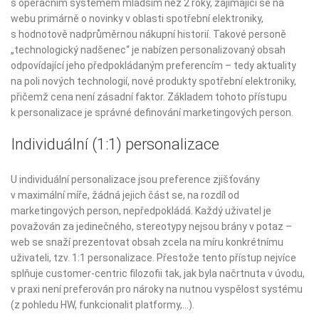
s operačním systémem mladším než 2 roky, zajímající se na
webu primárně o novinky v oblasti spotřební elektroniky,
s hodnotově nadprůměrnou nákupní historií. Takové personě
„technologický nadšenec“ je nabízen personalizovaný obsah
odpovídající jeho předpokládaným preferencím – tedy aktuality
na poli nových technologií, nové produkty spotřební elektroniky,
přičemž cena není zásadní faktor. Základem tohoto přístupu
k personalizace je správné definování marketingových person.
Individuální (1:1) personalizace
U individuální personalizace jsou preference zjišťovány
v maximální míře, žádná jejich část se, na rozdíl od
marketingových person, nepředpokládá. Každý uživatel je
považován za jedinečného, stereotypy nejsou brány v potaz –
web se snaží prezentovat obsah zcela na míru konkrétnímu
uživateli, tzv. 1:1 personalizace. Přestože tento přístup nejvíce
splňuje customer-centric filozofii tak, jak byla načrtnuta v úvodu,
v praxi není preferován pro nároky na nutnou vyspělost systému
(z pohledu HW, funkcionalit platformy,...).