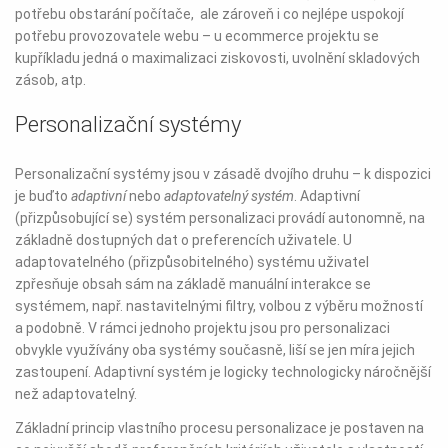
potřebu obstarání počítače, ale zároveň i co nejlépe uspokojí
potřebu provozovatele webu – u ecommerce projektu se
kupříkladu jedná o maximalizaci ziskovosti, uvolnění skladových
zásob, atp.
Personalizační systémy
Personalizační systémy jsou v zásadě dvojího druhu – k dispozici
je buďto
adaptivní
nebo
adaptovatelný systém
. Adaptivní
(přizpůsobující se) systém personalizaci provádí autonomně, na
základně dostupných dat o preferencích uživatele. U
adaptovatelného (přizpůsobitelného) systému uživatel
zpřesňuje obsah sám na základě manuální interakce se
systémem, např. nastavitelnými filtry, volbou z výběru možností
a podobně. V rámci jednoho projektu jsou pro personalizaci
obvykle využívány oba systémy současně, liší se jen míra jejich
zastoupení. Adaptivní systém je logicky technologicky náročnější
než adaptovatelný.
Základní princip vlastního procesu personalizace je postaven na