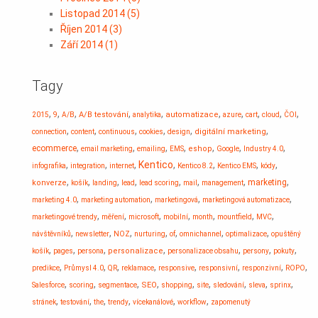
Listopad 2014
(
5
)
Říjen 2014
(
3
)
Září 2014
(
1
)
Tagy
,
,
,
,
,
,
,
,
,
,
A/B testování
automatizace
2015
9
A/B
analytika
azure
cart
cloud
ČOI
,
,
,
,
,
,
digitální marketing
connection
content
continuous
cookies
design
,
,
,
,
,
,
,
ecommerce
eshop
email marketing
emailing
EMS
Google
Industry 4.0
,
,
,
Kentico
,
,
,
,
infografika
integration
internet
Kentico 8.2
Kentico EMS
kódy
,
,
,
,
,
,
,
,
marketing
konverze
košík
landing
lead
lead scoring
mail
management
,
,
,
,
marketing 4.0
marketing automation
marketingová
marketingová automatizace
,
,
,
,
,
,
,
marketingové trendy
měření
microsoft
mobilní
month
mountfield
MVC
,
,
,
,
,
,
,
návštěvníků
newsletter
NOZ
nurturing
of
omnichannel
optimalizace
opuštěný
,
,
,
,
,
,
,
personalizace
košík
pages
persona
personalizace obsahu
persony
pokuty
,
,
,
,
,
,
,
,
predikce
Průmysl 4.0
QR
reklamace
responsive
responsivní
responzivní
ROPO
,
,
,
,
,
,
,
,
,
SEO
Salesforce
scoring
segmentace
shopping
site
sledování
sleva
sprinx
,
,
,
,
,
,
stránek
testování
the
trendy
vícekanálové
workflow
zapomenutý