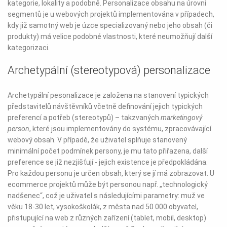
kategorie, lokality a podobně. Personalizace obsahu na úrovni
segmentů je u webových projektů implementována v případech,
kdy již samotný web je úzce specializovaný nebo jeho obsah (či
produkty) má velice podobné vlastnosti, které neumožňují další
kategorizaci.
Archetypální (stereotypová) personalizace
Archetypální pesonalizace je založena na stanovení typických
představitelů návštěvníků včetně definování jejich typických
preferencí a potřeb (stereotypů) – takzvaných
marketingový
person
, které jsou implementovány do systému, zpracovávající
webový obsah. V případě, že uživatel splňuje stanovený
minimální počet podmínek persony, je mu tato přiřazena, další
preference se již nezjišťují - jejich existence je předpokládána.
Pro každou personu je určen obsah, který se jí má zobrazovat. U
ecommerce projektů může být personou např. „technologický
nadšenec“, což je uživatel s následujícími parametry: muž ve
věku 18-30 let, vysokoškolák, z města nad 50 000 obyvatel,
přistupující na web z různých zařízení (tablet, mobil, desktop)