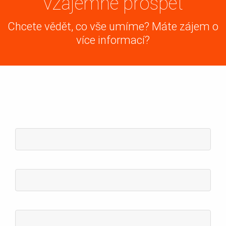
vzájemně prospět
Chcete vědět, co vše umíme? Máte zájem o
více informací?