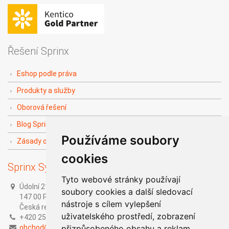
Řešení Sprinx
Eshop podle práva
Produkty a služby
Oborová řešení
Blog Sprinx The Doers
Používáme soubory
Zásady ochrany soukromí
cookies
Sprinx Systems, a.s.
Tyto webové stránky používají
Údolní 212/1,
soubory cookies a další sledovací
147 00 Praha 4,
nástroje s cílem vylepšení
Česká republika
uživatelského prostředí, zobrazení
+420 251 014 211
obchod@sprinx.com
přizpůsobeného obsahu a reklam,