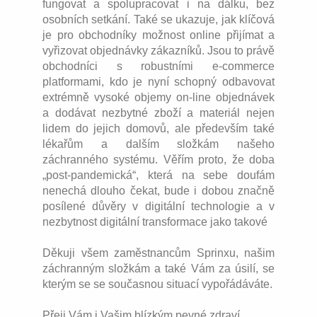
fungovat a spolupracovat i na dálku, bez
osobních setkání. Také se ukazuje, jak klíčová
je pro obchodníky možnost online přijímat a
vyřizovat objednávky zákazníků. Jsou to právě
obchodníci s robustními e-commerce
platformami, kdo je nyní schopný odbavovat
extrémně vysoké objemy on-line objednávek
a dodávat nezbytné zboží a materiál nejen
lidem do jejich domovů, ale především také
lékařům a dalším složkám našeho
záchranného systému. Věřím proto, že doba
„post-pandemická“, která na sebe doufám
nenechá dlouho čekat, bude i dobou značně
posílené důvěry v digitální technologie a v
nezbytnost digitální transformace jako takové
Děkuji všem zaměstnancům Sprinxu, našim
záchranným složkám a také Vám za úsilí, se
kterým se se současnou situací vypořádáváte.
Přeji Vám i Vašim blízkým pevné zdraví.