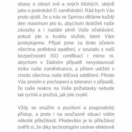
obavy o zdraví své a svých blízkých, stejně
jako o podnikání či zaměstnání. Rád bych Vás
proto ujistil, že u nás ve Sprinxu děláme každý
den maximum pro to, abychom dodrželi naše
závazky a i nadále plnili Vaše očekávání,
pokud jde o kvalitu služeb, které Vám
poskytujeme. Přijali jsme za tímto účelem
všechna potřebná opatření, v souladu s naší
bezpečnostní ISO certifikací i mimo ni,
abychom v žádném případě nevystavovali
riziku naše zaměstnance, a přitom udrželi v
chodu všechna naše klíčová oddělení. Přesto
Vás prosím o pochopení a toleranci v případě,
že naše reakce na Vaše požadavky nebude
tak rychlá a pružná, jak jste zvyklí.
Vždy se snažím o pozitivní a pragmatický
přístup, a proto i na současné situaci vidím
několik příležitostí. Především je to příležitost
ověřit si, že díky technologiím umíme efektivně