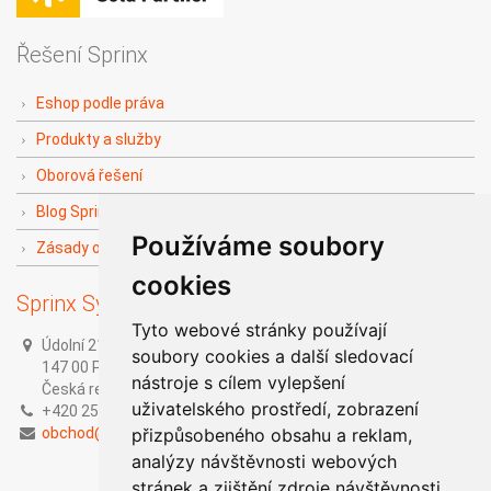
Řešení Sprinx
Eshop podle práva
Produkty a služby
Oborová řešení
Blog Sprinx The Doers
Používáme soubory
Zásady ochrany soukromí
cookies
Sprinx Systems, a.s.
Tyto webové stránky používají
Údolní 212/1,
soubory cookies a další sledovací
147 00 Praha 4,
nástroje s cílem vylepšení
Česká republika
uživatelského prostředí, zobrazení
+420 251 014 211
obchod@sprinx.com
přizpůsobeného obsahu a reklam,
analýzy návštěvnosti webových
stránek a zjištění zdroje návštěvnosti.