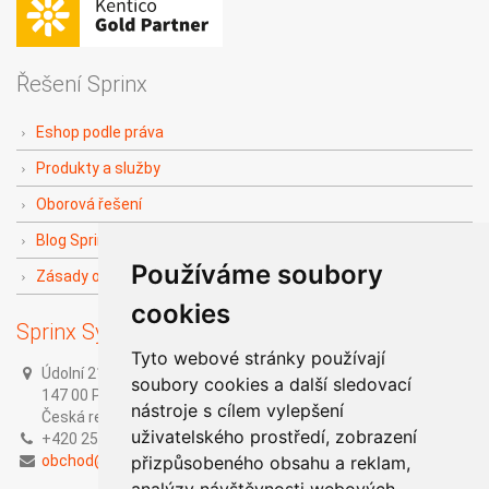
Řešení Sprinx
Eshop podle práva
Produkty a služby
Oborová řešení
Blog Sprinx The Doers
Používáme soubory
Zásady ochrany soukromí
cookies
Sprinx Systems, a.s.
Tyto webové stránky používají
Údolní 212/1,
soubory cookies a další sledovací
147 00 Praha 4,
nástroje s cílem vylepšení
Česká republika
uživatelského prostředí, zobrazení
+420 251 014 211
obchod@sprinx.com
přizpůsobeného obsahu a reklam,