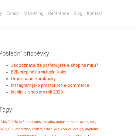
y
Eshop
Marketing
Reference
Blog
Kontakt
Poslední příspěvky
Jak poznáte, že potřebujete e-shop na míru?
B2B přepíná na virtuální kolej
Omnichannel prakticky
Instagram jako prostor pro e-commerce
Ideální e-shop pro rok 2020
Tagy
,
,
,
,
,
,
,
,
A/B testování
automatizace
2015
9
A/B
analytika
azure
cart
,
,
,
,
,
,
,
digitální
cloud
ČOI
connection
content
continuous
cookies
design