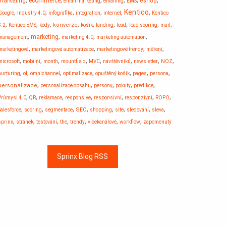
,
,
,
,
,
,
ecommerce
marketing
eshop
email marketing
emailing
EMS
,
,
,
,
,
Kentico
,
Google
Industry 4.0
infografika
integration
internet
Kentico
,
,
,
,
,
,
,
,
,
konverze
8.2
Kentico EMS
kódy
košík
landing
lead
lead scoring
mail
,
,
,
,
marketing
management
marketing 4.0
marketing automation
,
,
,
,
marketingová
marketingová automatizace
marketingové trendy
měření
,
,
,
,
,
,
,
,
microsoft
mobilní
month
mountfield
MVC
návštěvníků
newsletter
NOZ
,
,
,
,
,
,
,
nurturing
of
omnichannel
optimalizace
opuštěný košík
pages
persona
,
,
,
,
,
personalizace
personalizace obsahu
persony
pokuty
predikce
,
,
,
,
,
,
,
Průmysl 4.0
QR
reklamace
responsive
responsivní
responzivní
ROPO
,
,
,
,
,
,
,
,
SEO
Salesforce
scoring
segmentace
shopping
site
sledování
sleva
,
,
,
,
,
,
,
sprinx
stránek
testování
the
trendy
vícekanálové
workflow
zapomenutý
Sprinx Blog RSS