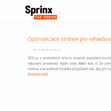
Optimalizace stránek pro vyhleda
18.11.2014 14:03:47 -
SEO je v posledních letech značně populární buzzwo
takzvaní prodavači teplé vody. Málo kdo ví, že př
mohou své webové stránky přizpůobit tak, aby jim v
0 komentářů