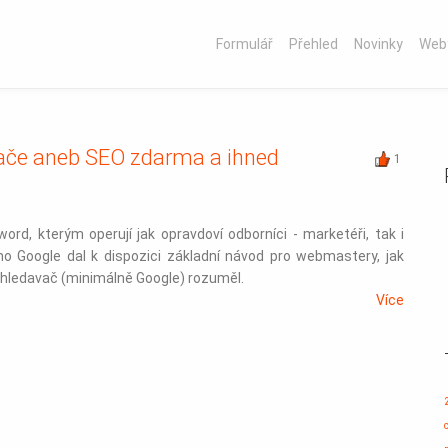
Formulář
Přehled
Novinky
Web
vače aneb SEO zdarma a ihned
1
rd, kterým operují jak opravdoví odborníci - marketéři, tak i
ímo Google dal k dispozici základní návod pro webmastery, jak
yhledavač (minimálně Google) rozuměl.
Více