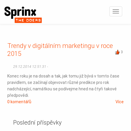
Zobrazi
navigaci
Trendy v digitálním marketingu v roce
2015
3
29.12.2014 12:51:31 -
Konec roku je na dosah a tak, jak tomu již bývá v tomto čase
pravidlem, se začínají objevovat různé predikce pro rok
nadcházející, namátkou se podívejme hned na čtyři takové
předpovědi.
0 komentářů
Více
Poslední příspěvky