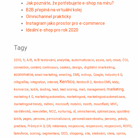
Jak poznáte, že potřebujete e-shop na míru?
B2B přepíná na virtuální kolej
Omnichannel prakticky
Instagram jako prostor pro e-commerce
Ideální e-shop pro rok 2020
Tagy
,
,
,
,
,
,
,
,
,
,
A/B testování
automatizace
2015
9
A/B
analytika
azure
cart
cloud
ČOI
,
,
,
,
,
,
digitální marketing
connection
content
continuous
cookies
design
,
,
,
,
,
,
,
ecommerce
eshop
email marketing
emailing
EMS
Google
Industry 4.0
,
,
,
Kentico
,
,
,
,
infografika
integration
internet
Kentico 8.2
Kentico EMS
kódy
,
,
,
,
,
,
,
,
marketing
konverze
košík
landing
lead
lead scoring
mail
management
,
,
,
,
marketing 4.0
marketing automation
marketingová
marketingová automatizace
,
,
,
,
,
,
,
marketingové trendy
měření
microsoft
mobilní
month
mountfield
MVC
,
,
,
,
,
,
,
návštěvníků
newsletter
NOZ
nurturing
of
omnichannel
optimalizace
opuštěný
,
,
,
,
,
,
,
personalizace
košík
pages
persona
personalizace obsahu
persony
pokuty
,
,
,
,
,
,
,
,
predikce
Průmysl 4.0
QR
reklamace
responsive
responsivní
responzivní
ROPO
,
,
,
,
,
,
,
,
,
SEO
Salesforce
scoring
segmentace
shopping
site
sledování
sleva
sprinx