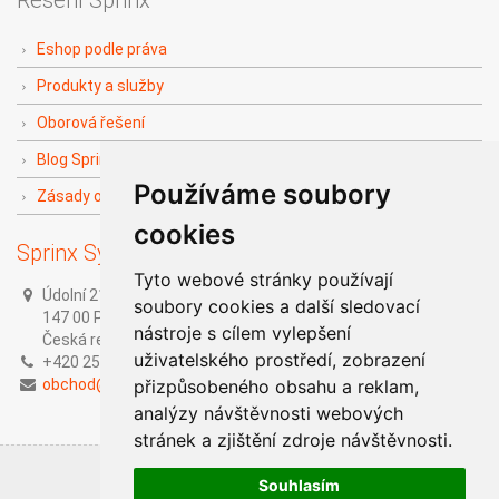
Řešení Sprinx
Eshop podle práva
Produkty a služby
Oborová řešení
Blog Sprinx The Doers
Používáme soubory
Zásady ochrany soukromí
cookies
Sprinx Systems, a.s.
Tyto webové stránky používají
Údolní 212/1,
soubory cookies a další sledovací
147 00 Praha 4,
nástroje s cílem vylepšení
Česká republika
uživatelského prostředí, zobrazení
+420 251 014 211
obchod@sprinx.com
přizpůsobeného obsahu a reklam,
analýzy návštěvnosti webových
stránek a zjištění zdroje návštěvnosti.
Souhlasím