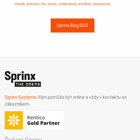
,
,
,
,
,
,
stránek
testování
the
trendy
vícekanálové
workflow
zapomenutý
Sprinx Blog RSS
Sprinx Systems
Vám pomůže být online a vždy v kontaktu se
zákazníkem.