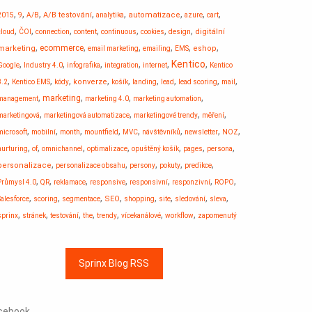
,
,
,
,
,
,
,
,
A/B testování
automatizace
2015
9
A/B
analytika
azure
cart
,
,
,
,
,
,
,
digitální
cloud
ČOI
connection
content
continuous
cookies
design
,
,
,
,
,
,
ecommerce
marketing
eshop
email marketing
emailing
EMS
,
,
,
,
,
Kentico
,
Google
Industry 4.0
infografika
integration
internet
Kentico
,
,
,
,
,
,
,
,
,
konverze
8.2
Kentico EMS
kódy
košík
landing
lead
lead scoring
mail
,
,
,
,
marketing
management
marketing 4.0
marketing automation
,
,
,
,
marketingová
marketingová automatizace
marketingové trendy
měření
,
,
,
,
,
,
,
,
microsoft
mobilní
month
mountfield
MVC
návštěvníků
newsletter
NOZ
,
,
,
,
,
,
,
nurturing
of
omnichannel
optimalizace
opuštěný košík
pages
persona
,
,
,
,
,
personalizace
personalizace obsahu
persony
pokuty
predikce
,
,
,
,
,
,
,
Průmysl 4.0
QR
reklamace
responsive
responsivní
responzivní
ROPO
,
,
,
,
,
,
,
,
SEO
Salesforce
scoring
segmentace
shopping
site
sledování
sleva
,
,
,
,
,
,
,
sprinx
stránek
testování
the
trendy
vícekanálové
workflow
zapomenutý
Sprinx Blog RSS
cebook