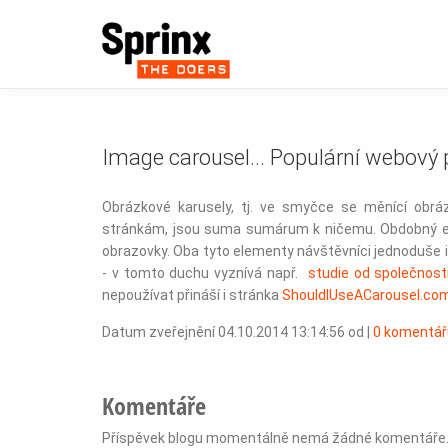
Image carousel... Populární webový p
Obrázkové karusely, tj. ve smyčce se měnící obrá
stránkám, jsou suma sumárum k ničemu. Obdobný efe
obrazovky. Oba tyto elementy návštěvníci jednoduše i
- v tomto duchu vyznívá např.
studie od společnost
nepoužívat přináší i stránka
ShouldIUseACarousel.co
Datum zveřejnění 04.10.2014 13:14:56 od
|
0 komentář
Komentáře
Příspěvek blogu momentálně nemá žádné komentáře