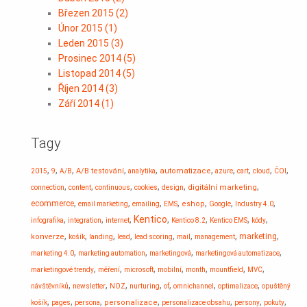
Březen 2015
(
2
)
Únor 2015
(
1
)
Leden 2015
(
3
)
Prosinec 2014
(
5
)
Listopad 2014
(
5
)
Říjen 2014
(
3
)
Září 2014
(
1
)
Tagy
,
,
,
,
,
,
,
,
,
,
A/B testování
automatizace
2015
9
A/B
analytika
azure
cart
cloud
ČOI
,
,
,
,
,
,
digitální marketing
connection
content
continuous
cookies
design
,
,
,
,
,
,
,
ecommerce
eshop
email marketing
emailing
EMS
Google
Industry 4.0
,
,
,
Kentico
,
,
,
,
infografika
integration
internet
Kentico 8.2
Kentico EMS
kódy
,
,
,
,
,
,
,
,
marketing
konverze
košík
landing
lead
lead scoring
mail
management
,
,
,
,
marketing 4.0
marketing automation
marketingová
marketingová automatizace
,
,
,
,
,
,
,
marketingové trendy
měření
microsoft
mobilní
month
mountfield
MVC
,
,
,
,
,
,
,
návštěvníků
newsletter
NOZ
nurturing
of
omnichannel
optimalizace
opuštěný
,
,
,
,
,
,
,
personalizace
košík
pages
persona
personalizace obsahu
persony
pokuty