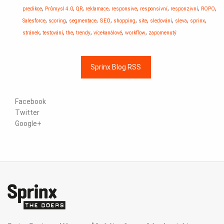
,
,
,
,
,
,
,
,
predikce
Průmysl 4.0
QR
reklamace
responsive
responsivní
responzivní
ROPO
,
,
,
,
,
,
,
,
,
SEO
Salesforce
scoring
segmentace
shopping
site
sledování
sleva
sprinx
,
,
,
,
,
,
stránek
testování
the
trendy
vícekanálové
workflow
zapomenutý
Sprinx Blog RSS
Facebook
Twitter
Google+