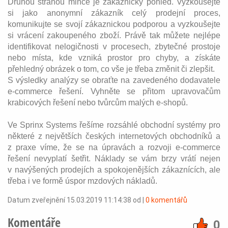
Druhou stranou mince je zákaznický pohled. Vyzkoušejte
si jako anonymní zákazník celý prodejní proces,
komunikujte se svojí zákaznickou podporou a vyzkoušejte
si vrácení zakoupeného zboží. Právě tak můžete nejlépe
identifikovat nelogičnosti v procesech, zbytečné prostoje
nebo místa, kde vzniká prostor pro chyby, a získáte
přehledný obrázek o tom, co vše je třeba změnit či zlepšit.
S výsledky analýzy se obraťte na zavedeného dodavatele
e-commerce řešení. Vyhněte se přitom upravovačům
krabicových řešení nebo tvůrcům malých e-shopů.
Ve Sprinx Systems řešíme rozsáhlé obchodní systémy pro
některé z největších českých internetových obchodníků a
z praxe víme, že se na úpravách a rozvoji e-commerce
řešení nevyplatí šetřit. Náklady se vám brzy vrátí nejen
v navýšených prodejích a spokojenějších zákaznících, ale
třeba i ve formě úspor mzdových nákladů.
Datum zveřejnění 15.03.2019 11:14:38 od
|
0 komentářů
Komentáře
0