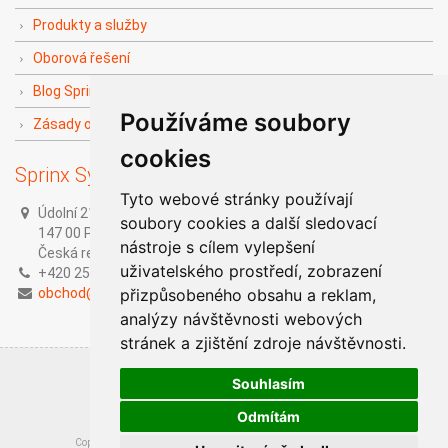
Produkty a služby
Oborová řešení
Blog Sprinx The Doers
Používáme soubory
Zásady ochrany soukromí
cookies
Sprinx Systems, a.s.
Tyto webové stránky používají
Údolní 212/1,
soubory cookies a další sledovací
147 00 Praha 4,
nástroje s cílem vylepšení
Česká republika
uživatelského prostředí, zobrazení
+420 251 014 211
obchod@sprinx.com
přizpůsobeného obsahu a reklam,
analýzy návštěvnosti webových
stránek a zjištění zdroje návštěvnosti.
Souhlasím
Odmítám
Copyright © 2020
Sprinx Systems, a.s.
/ Všechna práva vyhrazena.